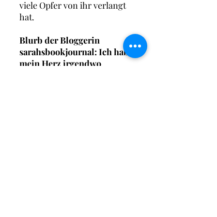
viele Opfer von ihr verlangt
hat.
​​​​​​​Blurb der Bloggerin
sarahsbookjournal: Ich habe
mein Herz irgendwo
zwischen Kokosnüssen,
Meeresschildkröten,
Sandstrand und
Wellenrauschen verloren.
Irgendwo zwischen Puuawi
und Akahi. Mitten in
Kumara.
Ann-Kathrin Karschnick